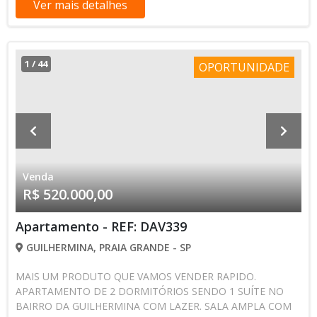
Ver mais detalhes
brinquedoteca e academia. Portaria remota e humana.
Desperte com o mar ao seus pés...Só 50 metros da praia!!!
Excelente imóvel para investimento!!!! Localização privilegiada!
Desfrute do todo comércio e praias de Mongaguá e Praia
1
/
44
OPORTUNIDADE
Grande! Agende visita comigo! Vera Nosari CRECI: 300.428 - F
(13) 9 9609-3851 Davino Imóveis (13) 3034-3300
Venda
R$ 520.000,00
Apartamento - REF: DAV339
GUILHERMINA, PRAIA GRANDE - SP
MAIS UM PRODUTO QUE VAMOS VENDER RAPIDO.
APARTAMENTO DE 2 DORMITÓRIOS SENDO 1 SUÍTE NO
BAIRRO DA GUILHERMINA COM LAZER. SALA AMPLA COM