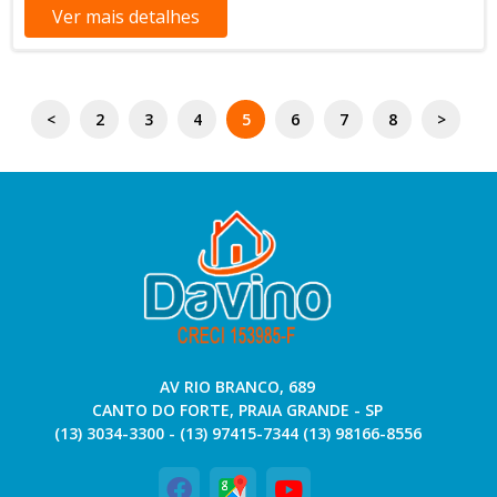
Completo!!!!!! TAXAS MENSAIS: Condomínio: R$ 1.009,71 |
Ver mais detalhes
IPTU: R$ 368,78 CONDIÇÕES DE PAGAMENTOS: *À Vista
*Financiamento Bancário à consultar AVIAÇÃO O Bairro Do
Antigo Campo Da Aviação É Hoje Um Dos Mais Crescentes
Da Cidade De Praia Grande Sp. Com Destaque Para O Recém
<
2
3
4
5
6
7
8
>
Inaugurado Tenda Atacadista, Concessionárias Renault,
Nissan Jeep, Honda Automóveis, Ana Costa Pronto Socorro,
Caixa Econômica Federal, Panificadoras, Lotérica, Academias,
Farmácias, Escolas, Roldão Atacadista, Faculdade, Postos De
Gasolina, Pousadas, Novos Quiosques Restaurante Pé Na
Areia. AGENDE SUA VISITA (13) 3034-3300 (13) 97415-7344
CELULAR E WHATSAPP
AV RIO BRANCO, 689
CANTO DO FORTE, PRAIA GRANDE - SP
(13) 3034-3300 - (13) 97415-7344 (13) 98166-8556