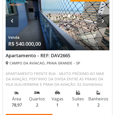
localização privilegiada em Praia Grande. Mais informações:
Luiza - 13 99128-6691 CRECI 313674-F #LU
Venda
R$ 540.000,00
Apartamento - REF: DAV2665
CAMPO DA AVIACAO, PRAIA GRANDE - SP
APARTAMENTO FRENTE RUA - MUITO PRÓXIMO AO MAR
DA AVIAÇÃO, PERTINHO DA DIVISA ENTRE AS PRAIAS DA
VILA GUILHERMINA E PRAIA DA AVIAÇÃO. 02 Dormitórios
com 01 Suíte 02 Banheiros social e suite 01 Sala com
integração a sacada gourmet, 01 Cozinha com Área De
Área
Quartos
Vagas
Suites
Banheiros
Serviço 01 Vaga De Garagem Área Útil 78,97m² PRÉDIO :
78,97
2
1
1
2
Piscina Adulto Piscina Infantil Salão De Jogos Salão De Festas
Sauna Academia Brinquedoteca E Muito Mais, Lazer