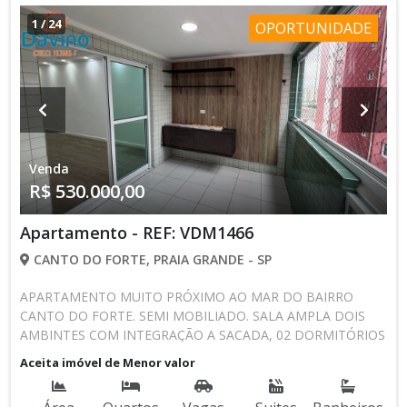
INSTALADOS, PISOS E REVESTIMENTOS EM PORCELANATO,
1
/
24
OPORTUNIDADE
FINO ACABAMENTO. LAZER COMPLETO; PISCINAS ADULTO
E INFANTIL, SOLARIUM, SPA CENTER, SAUNA, QUADRA,
ESPACO TEEN, SALAO DE FESTAS, ESPACO GOURMET,
ACADEMIA, SALAO DE JOGOS, PLAYGROUND, CONVIVIO
PET. FOTOS DO PREDIO E DA OBRA SAO ATUAIS, AGENDE
SUA VISTA (13) 3034-3300 (13) 97415-7344 CELULAR E
WHATSAPP
Venda
R$ 530.000,00
Apartamento - REF: VDM1466
CANTO DO FORTE, PRAIA GRANDE - SP
APARTAMENTO MUITO PRÓXIMO AO MAR DO BAIRRO
CANTO DO FORTE. SEMI MOBILIADO. SALA AMPLA DOIS
AMBINTES COM INTEGRAÇÃO A SACADA, 02 DORMITÓRIOS
01 SUÍTE, 02 BANHEIROS SOCIAL E DA SUÍTE, 01 COZINHA
Aceita imóvel de Menor valor
AMPLA PLANEJADA E COM ÁREA DE SERVIÇO 01 VAGA DE
GARAGEM Área útil 95,36m2 PLANEJADOS PRÉDIO COM