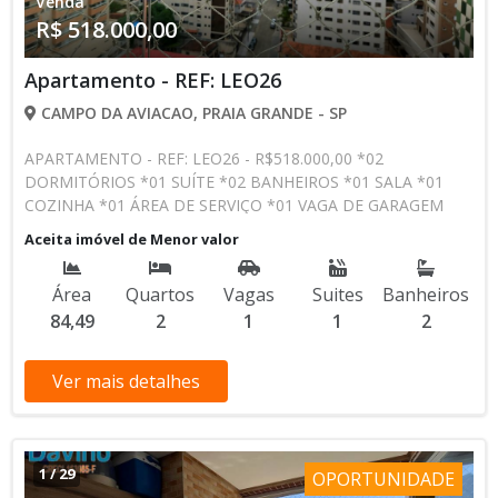
Venda
R$ 518.000,00
Apartamento - REF: LEO26
CAMPO DA AVIACAO, PRAIA GRANDE - SP
APARTAMENTO - REF: LEO26 - R$518.000,00 *02
DORMITÓRIOS *01 SUÍTE *02 BANHEIROS *01 SALA *01
COZINHA *01 ÁREA DE SERVIÇO *01 VAGA DE GARAGEM
*SEMIMOBILIADO *ÁREA ÚTIL 84,49M² *300M DO MAR
Aceita imóvel de Menor valor
PRÉDIO: *PISCINA *SALÃO DE JOGOS *SALÃO DE FESTAS
*ELEVADOR SOCIAL | SERVIÇO *MONITORAMENTO
Área
Quartos
Vagas
Suites
Banheiros
INTERNO *E MUITO MAIS, LAZER COMPLETO!!!!!!
84,49
2
1
1
2
CONDIÇÕES DE PAGAMENTOS: *À VISTA *FINANCIAMENTO
BANCÁRIO (PROCURE UM DE NOSSOS AGENTES) CAMPO
DA AVIAÇÃO O BAIRRO DO ANTIGO CAMPO DA AVIAÇÃO É
Ver mais detalhes
HOJE UM DOS MAIS CRESCENTES DA CIDADE DE PRAIA
GRANDE ? SP. COM DESTAQUE PARA O RECÉM
INAUGURADO TENDA ATACADISTA, CONCESSIONÁRIAS
RENAULT, NISSAN JEEP, HONDA AUTOMÓVEIS, ANA COSTA
1
/
29
OPORTUNIDADE
PRONTO SOCORRO, CAIXA ECONÔMICA FEDERAL,