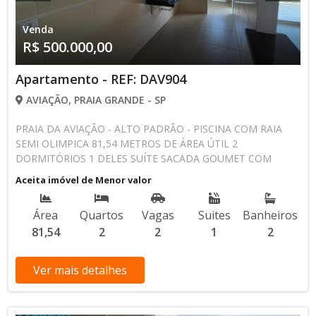
Venda
R$ 500.000,00
Apartamento - REF: DAV904
AVIAÇÃO, PRAIA GRANDE - SP
PRAIA DA AVIAÇÃO - ALTO PADRÃO - PISCINA COM RAIA
SEMI OLIMPICA 81,54 METROS DE ÁREA ÚTIL 2
DORMITÓRIOS 1 DELES SUÍTE SACADA GOUMET COM
CHURRASQUEIRA COZINHA GRANDE ESTILO AMERICANA
Aceita imóvel de Menor valor
ÁREA DE SERVIÇO, COM ESPAÇO TÉCNICO PARA MÁQUINAS
DE AR E AQUECEDOR. 2 BANHEIRO SOCIAL E DA SUÍTE 2
Área
Quartos
Vagas
Suites
Banheiros
VAGAS DE GARAGEM. PLANO DE PAGAMENTO CAMPEÃO. r$
81,54
2
2
1
2
275.000,00 ENTRADA + 10 MENSAIS DE R$ 22.500,00 +
TODO SALDO CORRIGIDO POR POUPANÇA + 0,5%. PRÉDIO
COM INFRA ESTRUTURA E LAZER COMPLETO; Tubulação
Ver mais detalhes
para medição individual de água Tubulação para Ar
condicionado Split Gás encanado Fino acabamento Área de
descanso Sala de massagem Sauna Espaço gourmet Espaço