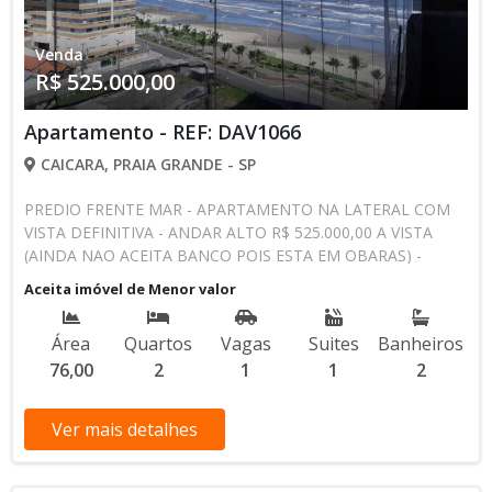
CELULAR E WHATSAPP
Venda
R$ 525.000,00
Apartamento - REF: DAV1066
CAICARA, PRAIA GRANDE - SP
PREDIO FRENTE MAR - APARTAMENTO NA LATERAL COM
VISTA DEFINITIVA - ANDAR ALTO R$ 525.000,00 A VISTA
(AINDA NAO ACEITA BANCO POIS ESTA EM OBARAS) -
ESTUDA CARRO E IMOVEL SOMENTE NA PRAIA GRANDE
Aceita imóvel de Menor valor
ATE 50% DO VALOR COMO PARTE DE PAGAMENTO. 76,66
METROS DE AREA UTIL 02 DORMITORIOS UM DELES SUITE
Área
Quartos
Vagas
Suites
Banheiros
SALA PRA DOIS AMBIENTES SACADA GOURMET COM
76,00
2
1
1
2
CHURRASQUEIRA, VISTA MAR COZINHA ESTILO AMERICANA
COM AREA DE SERVICO 2 BANHEIROS DA SUITE E UM
SOCIAL 1 VAGA DE GARAGEM PREDIO COM ESTRUTURA
Ver mais detalhes
PARA PORTARIA 24 HORAS, GAS ENCANADO, HALL SOCIAL,
ZELADORIA, 2 ELEVADORES. TODOS APARTAMENTOS COM
INFRA ESTRUTURA PARA AR CONDICIONADO JA