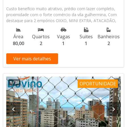
Custo benefício muito atrativo, prédio com lazer completo,
proximidade com o forte comércio da vila guilhermina, Com
destaque para 2 empórios OXXO, MINI EXTRA, ATACADÃO,
PAMER Panificadora, restaurantes, japones, arabe, grego,
Farmacias, Escolas particulares, municipais, estaduais, Pronto
Área
Quartos
Vagas
Suites
Banheiros
Socorro, Igesp Hospital Particular. corra e agende sua visita,
80,00
2
1
1
2
chega de alugar, para morar ou investir, imóvel é sempre o
melhor negócio! FORMA DE PAGAMENTO: A vista ou
Financiamento bancário Taxas mensais: Condominio
Ver mais detalhes
R$560,00 / IPTU R$360,00 Valor R$515.000,00 (13) 3034-3300
(13) 97415-7344 celular e whatsapp
1
/
20
OPORTUNIDADE