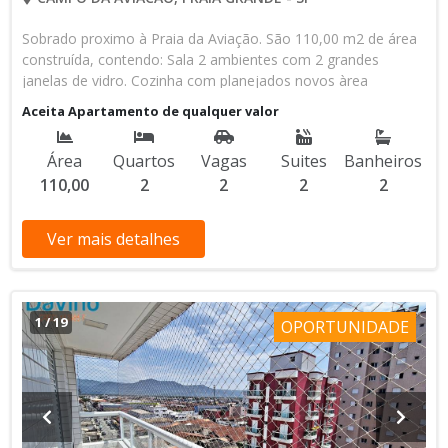
Sobrado proximo à Praia da Aviação. São 110,00 m2 de área
construída, contendo: Sala 2 ambientes com 2 grandes
janelas de vidro. Cozinha com planejados novos àrea
gourmet com pia e churrasqueira Lavanderia Lavabo 2 suítes
Aceita Apartamento de qualquer valor
com sacadas frente rua. Quintal 2 vagas de garagem
subterrânea com acesso a sala Entrada independente na
Área
Quartos
Vagas
Suites
Banheiros
lateral (fundos) Entrada social pela sala. Portão automático
110,00
2
2
2
2
Cerca elétrica Ar condicionado novos nas suítes e sala Àrea
Gourmet com telhado (abre e fecha) Entrada para gás de rua.
Sobrado todo moderno! Aceita financiamento bancário Aceita
Ver mais detalhes
permuta por apto em Santos Visita somente com
agendamento. Venha morar com conforto pertinho da praia.
Me chama no WhatsApp Vera Nosari (13) 9 9609-3851 CRECI
300.428 - F Davino Imóveis (13) 3034-3300
1
/
19
OPORTUNIDADE