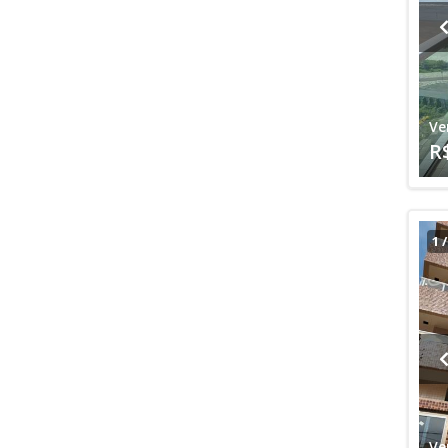
Ve
R
1
Ve