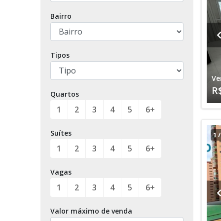
Bairro
Tipos
Ve
R
Quartos
1
2
3
4
5
6+
Suítes
1
1
2
3
4
5
6+
Vagas
1
2
3
4
5
6+
Valor máximo de venda