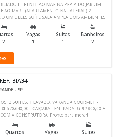
LIADO E FRENTE AO MAR NA PRAIA DO JARDIM
E AO MAR - (APARTAMENTO NA LATERAL) 2
O UM DELES SUÍTE SALA AMPLA DOIS AMBIENTES
 SACADA GOURMET COZINHA COM LAVANDERIA 2
IAL E UM DA SUITE 1 VAGA DE GARAGEM PRÉDIO
artos
Vagas
Suites
Banheiros
L SOCIAL, 2 ELEVADORES, GÁS ENCANADO,
2
1
1
2
 COM PISCINA FRENTE AO MAR, SALÃO DE FESTAS,
EITA FINANCIAMENTO BANCÁRIO r$ 569.000,00
ADOS, SACADA ENVIDRAÇADA, SOL DA AMANHA,
hes
X BLINDEX, ARMÁRIOS E NICHO, PORCELANATO,
LADORES DE TETO, ILUMINAÇÃO ESPECIAL. VISITAS
AMENTO. Entre em contato com nossa equipe.
REF: BIA34
 98166-8556 whatsapp
RANDE - SP
OS, 2 SUITES, 1 LAVABO, VARANDA GOURMET -
$ 570.640,00 - CAIÇARA - ENTRADA R$ 92.800,00 +
OM A CONSTRUTORA! Pronto para morar!
ização privilegiada, no coração da Vila Caiçara, a 2
raia. Imóvel de 2 dormitórios, sendo 2 suítes, com
Quartos
Vagas
Suites
 seus momentos de lazer em família.