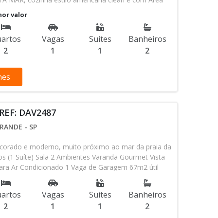
e Garagem. infra estrutura de arcondicionado já
nor valor
 portaria 24 horas, gás encanado, hall social, 2
a. Lazer com Piscinas, salão de festas, academia, salão
artos
Vagas
Suites
Banheiros
, academia, brinquedoteca e muito mais.......completo!
2
1
1
2
GAMENTO SOMENTE Á VISTA OU ESTUDA PERMUTA
EL EM PRAIA GRANDE SOMENTE E SEM EXCEÇÃO.
 e venha morar frente ao mar. (13) 3034-3300 (13)
hes
e whatsapp
REF: DAV2487
RANDE - SP
ecorado e moderno, muito próximo ao mar da praia da
os (1 Suíte) Sala 2 Ambientes Varanda Gourmet Vista
para Ar Condicionado 1 Vaga de Garagem 67m2 útil
13) 3034-3300 (13) 97415-7344 celular e whatsapp
artos
Vagas
Suites
Banheiros
2
1
1
2