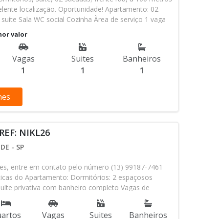
celente localização. Oportunidade! Apartamento: 02
 suíte Sala WC social Cozinha Àrea de serviço 1 vaga
eto! Parcelamento direto com construtora *Entrada $
nor valor
 $ 2.750,00 * 10 anuais $ 10 mil Total $ 580 mil Tupi
nfraestrutura, mesmo sendo mais repleto de imóveis
Vagas
Suites
Banheiros
com um comércio que oferece recursos que suprem
1
1
1
famílias que ali habitam. Contando com farmácias,
postos de gasolina, locais para prática de esportes
 Agende uma vista aqui na Davino Imóveis!! Mirian
hes
99785-7753 / (13) 3034-3300 Davino Imóveis Praia
o!
REF: NIKL26
DE - SP
es, entre em contato pelo número (13) 99187-7461
sticas do Apartamento: Dormitórios: 2 espaçosos
 suíte privativa com banheiro completo Vagas de
dicadas Status: Em construção, oferecendo a
onalizar o acabamento ao seu gosto Vista:
artos
Vagas
Suites
Banheiros
para o mar, proporcionando um ambiente relaxante e