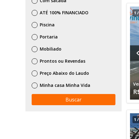
Com sacada
ATÉ 100% FINANCIADO
1
Piscina
Portaria
Mobiliado
Prontos ou Revendas
Preço Abaixo do Laudo
Ve
Minha casa Minha Vida
R
Buscar
1