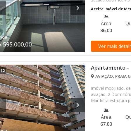
de Serviço, 1 Vaga d
Aceita imóvel de Me
instalado. Predio com
elevadores, zealdori
Área
Qu
de jogos, playground
86,00
R$ 595.000,00 PA
PARCIAL POR IMÓV
nda
Agende já sua visita
$ 595.000,00
Ver mais detal
97415-7344 celular 
Apartamento - 
/
12
AVIAÇÃO, PRAIA G
Imóvel mobiliado, d
aviação, 2 Dormitóri
Mar Infra estrutura 
Lazer na Cobertura (
Área
Qu
67,00
nda