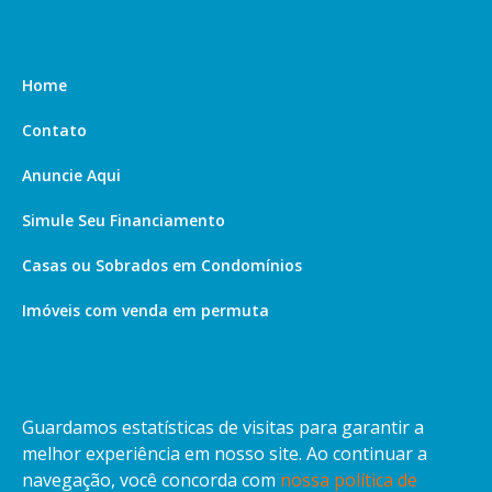
Home
Contato
Anuncie Aqui
Simule Seu Financiamento
Casas ou Sobrados em Condomínios
Imóveis com venda em permuta
Imóveis com Vista para o Mar
Apartamentos em Andar Alto
Guardamos estatísticas de visitas para garantir a
Casa com piscina
melhor experiência em nosso site. Ao continuar a
navegação, você concorda com
nossa política de
Apartamento com piscina